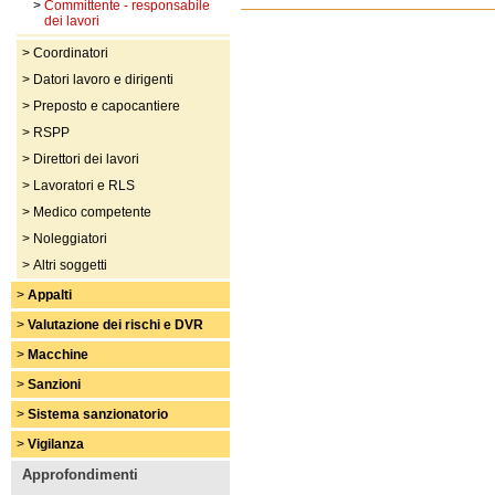
>
Committente - responsabile
dei lavori
>
Coordinatori
>
Datori lavoro e dirigenti
>
Preposto e capocantiere
>
RSPP
>
Direttori dei lavori
>
Lavoratori e RLS
>
Medico competente
>
Noleggiatori
>
Altri soggetti
>
Appalti
>
Valutazione dei rischi e DVR
>
Macchine
>
Sanzioni
>
Sistema sanzionatorio
>
Vigilanza
Approfondimenti