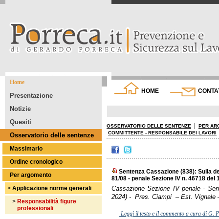
Home
HOME
CONTA
Presentazione
Notizie
Quesiti
|
OSSERVATORIO DELLE SENTENZE
PER AR
COMMITTENTE - RESPONSABILE DEI LAVORI
Osservatorio delle sentenze
Massimario
Ordine cronologico
Sentenza Cassazione (838): Sulla def
Per argomento
81/08 - penale Sezione IV n. 46718 del
>
Applicazione norme generali
Cassazione Sezione IV penale - Sen
2024) - Pres. Ciampi – Est. Vignale 
>
Responsabilità figure
professionali
Leggi il testo e il commento a cura di G. 