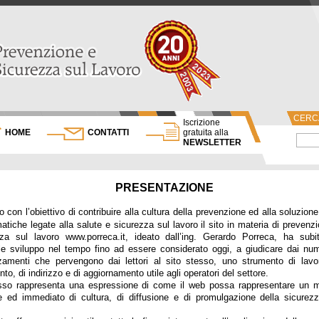
CERCA
Iscrizione
HOME
CONTATTI
gratuita alla
NEWSLETTER
PRESENTAZIONE
o con l’obiettivo di contribuire alla cultura della prevenzione ed alla soluzione
atiche legate alla salute e sicurezza sul lavoro il sito in materia di prevenz
zza sul lavoro www.porreca.it, ideato dall’ing. Gerardo Porreca, ha subi
le sviluppo nel tempo fino ad essere considerato oggi, a giudicare dai nu
zamenti che pervengono dai lettori al sito stesso, uno strumento di lavor
ento, di indirizzo e di aggiornamento utile agli operatori del settore.
appresenta una espressione di come il web possa rappresentare un 
e ed immediato di cultura, di diffusione e di promulgazione della sicurez