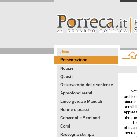
Home
Presentazione
Notizie
Quesiti
Osservatorio delle sentenze
Nat
Approfondimenti
problem
Linee guida e Manuali
sicure
sensibi
Norme e prassi
apprez
riferim
Convegni e Seminari
Esso r
Corsi
efficac
lavoro.
Rassegna stampa