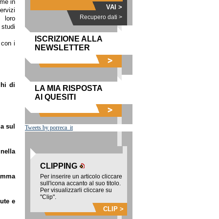
rme in
VAI >
ervizi
Recupero dati >
 loro
 studi
ISCRIZIONE ALLA
 con i
NEWSLETTER
hi di
LA MIA RISPOSTA
AI QUESITI
za sul
Tweets by porreca_it
nella
CLIPPING
ramma
Per inserire un articolo cliccare
sull'icona accanto al suo titolo.
Per visualizzarli cliccare su
"Clip".
ute e
CLIP >