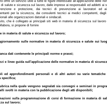
 offre un servizio utile a tutte le figure interessate all’applicazione delle no
 di salute e sicurezza sul lavoro, dalle imprese ai responsabili ed addetti ai s
venzione e protezione, dai tecnici di prevenzione ai lavoratori ed ai
entanti per la sicurezza, dai consulenti tecnici ai medici competenti, dagli
ionali alle organizzazioni datoriali e sindacali.
, che è collegato ai principali siti web in materia di sicurezza sul lavoro
ollabora, si propone di fornire
ie in materia di salute e sicurezza sul lavoro;
ggiornamento sulle normative in materia di sicurezza e salute sui luog
anca dati contenente le principali norme e prassi;
izzi e linee guida sull'applicazione delle normative in materia di sicurez
coli ed approfondimenti personali e di altri autori su varie tematiche 
a specifica;
rubrica nella quale vengono segnalati sia convegni e seminari in prog
lli svolti in materia con la pubblicazione degli atti disponibili;
rmazioni sulla programmazione di corsi di formazione in materia di sal
za sul lavoro;