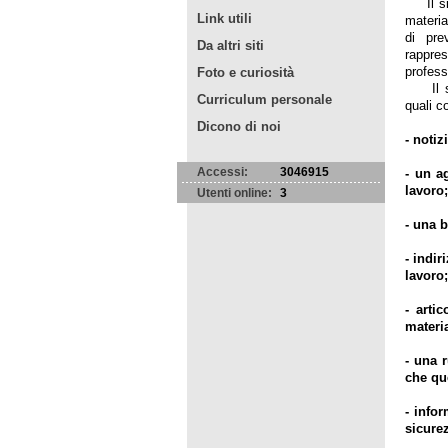
Il sito
Link utili
materia
di pre
Da altri siti
rappres
profess
Foto e curiosità
Il sito
Curriculum personale
quali c
Dicono di noi
- notiz
Accessi:
3046915
- un a
lavoro;
Utenti online:
3
- una b
- indir
lavoro;
- arti
materi
- una 
che que
- info
sicurez