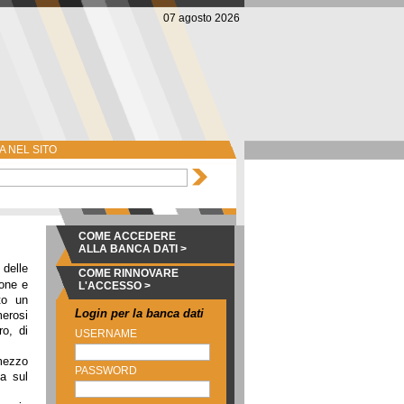
07 agosto 2026
 NEL SITO
COME ACCEDERE
ALLA BANCA DATI >
 delle
COME RINNOVARE
ione e
L'ACCESSO >
to un
Login per la banca dati
merosi
o, di
USERNAME
mezzo
PASSWORD
za sul