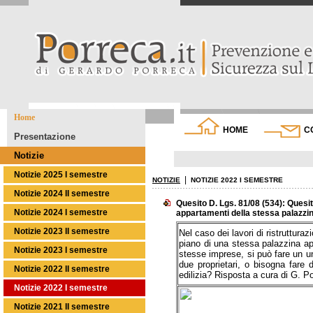
Home
HOME
C
Presentazione
Notizie
Notizie 2025 I semestre
|
NOTIZIE
NOTIZIE 2022 I SEMESTRE
Notizie 2024 II semestre
Quesito D. Lgs. 81/08 (534): Quesito
Notizie 2024 I semestre
appartamenti della stessa palazzin
Notizie 2023 II semestre
Nel caso dei lavori di ristruttura
piano di una stessa palazzina appa
Notizie 2023 I semestre
stesse imprese, si può fare un u
due proprietari, o bisogna fare 
Notizie 2022 II semestre
edilizia? R
isposta a cura di G. P
Notizie 2022 I semestre
Notizie 2021 II semestre