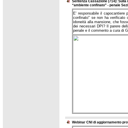
Sentenza Cassazione (714): Sulla re
“ambiente confinato” - penale Sez
E' responsabile il capocantiere 
confinato" se non ha verificato 
idoneità alla mansione, che fosse 
dei necessari DPI? I
l parere de
penale e il commento a cura di G
Webinar CNI di aggiornamento prof