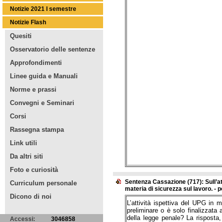
Notizie 2021 I semestre
Notizie Flash
Quesiti
Osservatorio delle sentenze
Approfondimenti
Linee guida e Manuali
Norme e prassi
Convegni e Seminari
Corsi
Rassegna stampa
Link utili
Da altri siti
Foto e curiosità
Sentenza Cassazione (717): Sull’att
Curriculum personale
materia di sicurezza sul lavoro. -
Dicono di noi
L’attività ispettiva del UPG in m
preliminare o è solo finalizzata 
della legge penale? La risposta,
Accessi:
3046858