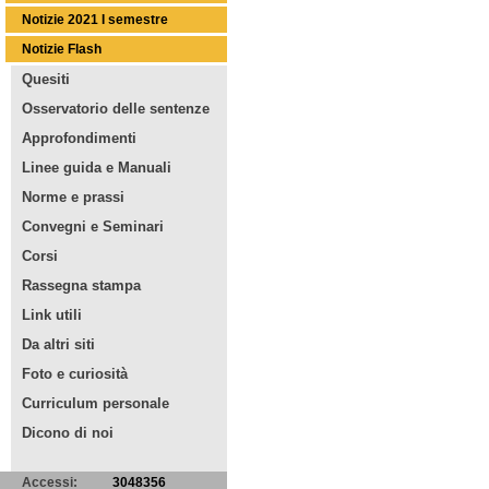
Notizie 2021 I semestre
Notizie Flash
Quesiti
Osservatorio delle sentenze
Approfondimenti
Linee guida e Manuali
Norme e prassi
Convegni e Seminari
Corsi
Rassegna stampa
Link utili
Da altri siti
Foto e curiosità
Curriculum personale
Dicono di noi
Accessi:
3048356