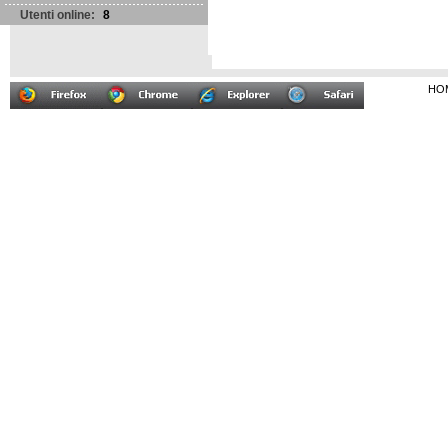
Utenti online:
8
HO