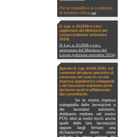
Per le modalità e le condizioni
di accesso clicca
qui
D. Lgs. n. 812008 e s.m.i.
aggiornato dal Ministero del
Lavoro (edizione settembre
2024)
D. Lgs. n. 812008 e s.m.i.
aggiornato dal Ministero del
Lavoro (edizione settembre 2024)
Quesito D. Lgs. 81/08 (559): sui
contenuti del piano operativo di
sicurezza nel caso in cui una
impresa appaltatrice subappalti
a dei lavoratori autonomi parte
dei lavori avuti in affidamento
dal committente.
Se la nostra impresa
subappalta delle lavorazioni a
dei lavoratori autonomi,
dobbiamo mettere nel nostro
POS oltre ai nostri rischi anche
quelli delle loro lavorazioni
oppure fargli firmare una
dichiarazione dove viene
indicata la presa visione del