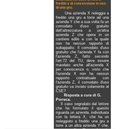
freddo e di concessione in uso
di una gru.
Una azienda X noleggia a
freddo una gru a torre ad una
azienda Y che a sua volta fa un
comodato d'uso gratuito
dell’attrezzatura a un'altra
azienda Z che opera in un
cantiere edile e con la quale
non ha nessun rapporto di
subappalto. Il comodato d'uso
gratuito che l'azienda Y fa con
l'azienda Z, fatto secondo
l'art.72 del TU, deve essere
mandato anche all'azienda X
per conoscenza o, visto che
l'azienda X non ha nessun
rapporto contrattuale con
l'azienda Z, il comodato d'uso
gratuito va inviato solamente al
CSE?
Risposta a cura di G.
Porreca.
Il caso segnalato dal lettore
che ha formulato il quesito
riguarda un azienda, individuata
con la lettera X, che ha un
noleggiato a freddo una gru a
torre a un altra azienda Y che,