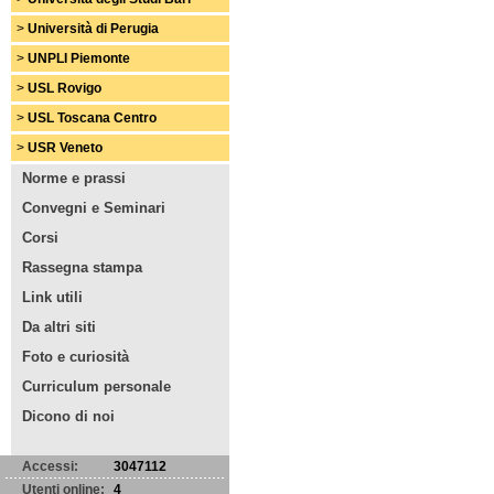
>
Università di Perugia
>
UNPLI Piemonte
>
USL Rovigo
>
USL Toscana Centro
>
USR Veneto
Norme e prassi
Convegni e Seminari
Corsi
Rassegna stampa
Link utili
Da altri siti
Foto e curiosità
Curriculum personale
Dicono di noi
Accessi:
3047112
Utenti online:
4