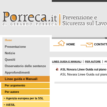
Home
HOME
CONTATT
Presentazione
Notizie
Quesiti
|
|
LINEE GUIDA E MANUALI
PER AUTORE
A
Osservatorio delle sentenze
ASL Novara Linee Guida sul piano d
Approfondimenti
ASL Novara Linee Guida sul piano 
Linee guida e Manuali
Per argomento
Per autore
>
Agenzia europea per la SSL
>
AiESIL