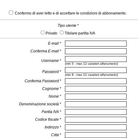
Confermo di aver letto e di accettare le condizioni di abbonamento.
Tipo utente
*
Privato
Titolare partita IVA
E-mail
*
Conferma E-mail
*
Username
*
(min 5 - max 12 caratteri alfanumerici)
Password
*
(min 8 - max 12 caratteri alfanumerici)
Conferma Password
*
Cognome
*
Nome
*
Denominazione società
*
Partita IVA
*
Codice fiscale
*
Indirizzo
*
Città
*