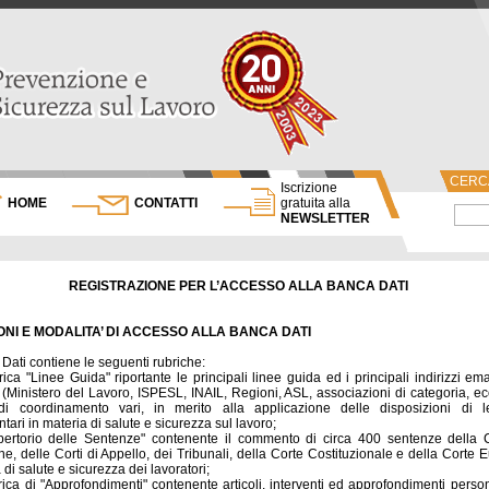
CERCA
Iscrizione
HOME
CONTATTI
gratuita alla
NEWSLETTER
REGISTRAZIONE PER L’ACCESSO ALLA BANCA DATI
ONI E MODALITA’ DI ACCESSO ALLA BANCA DATI
Dati contiene le seguenti rubriche:
rica "Linee Guida" riportante le principali linee guida ed i principali indirizzi em
ni (Ministero del Lavoro, ISPESL, INAIL, Regioni, ASL, associazioni di categoria, ec
 di coordinamento vari, in merito alla applicazione delle disposizioni di 
ari in materia di salute e sicurezza sul lavoro;
pertorio delle Sentenze" contenente il commento di circa 400 sentenze della C
e, delle Corti di Appello, dei Tribunali, della Corte Costituzionale e della Corte 
 di salute e sicurezza dei lavoratori;
rica di "Approfondimenti" contenente articoli, interventi ed approfondimenti person