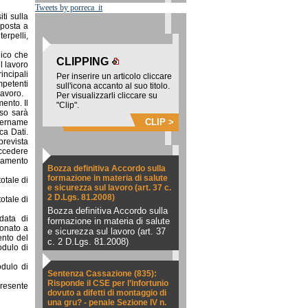
Tweets by porreca_it
ti sulla
sposta a
erpelli,
gico che
CLIPPING
l lavoro
incipali
Per inserire un articolo cliccare
mpetenti
sull'icona accanto al suo titolo.
lavoro.
Per visualizzarli cliccare su
ento. Il
"Clip".
sso sarà
CLIP >
username
ca Dati.
prevista
ccedere
onamento
Bozza definitiva Accordo sulla
formazione in materia di salute
otale di
e sicurezza sul lavoro (art. 37 c.
2 D.Lgs. 81.2008)
otale di
Bozza definitiva Accordo sulla
data di
formazione in materia di salute
bonato a
e sicurezza sul lavoro (art. 37
ento del
c. 2 D.Lgs. 81.2008)
odulo di
odulo di
Sentenza Cassazione (835):
Risponde il CSE per l’infortunio
presente
dovuto a difetti di montaggio di
una gru? - penale Sezione IV n.