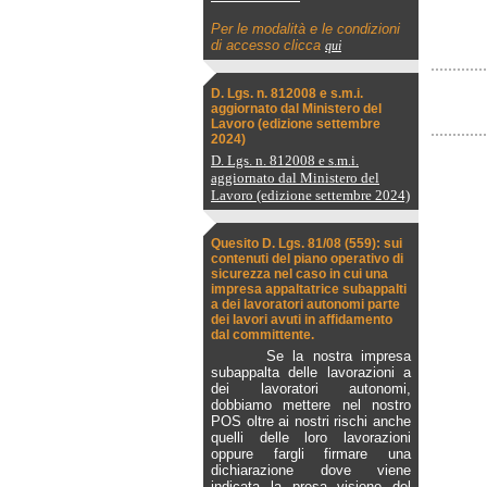
Per le modalità e le condizioni
di accesso clicca
qui
D. Lgs. n. 812008 e s.m.i.
aggiornato dal Ministero del
Lavoro (edizione settembre
2024)
D. Lgs. n. 812008 e s.m.i.
aggiornato dal Ministero del
Lavoro (edizione settembre 2024)
Quesito D. Lgs. 81/08 (559): sui
contenuti del piano operativo di
sicurezza nel caso in cui una
impresa appaltatrice subappalti
a dei lavoratori autonomi parte
dei lavori avuti in affidamento
dal committente.
Se la nostra impresa
subappalta delle lavorazioni a
dei lavoratori autonomi,
dobbiamo mettere nel nostro
POS oltre ai nostri rischi anche
quelli delle loro lavorazioni
oppure fargli firmare una
dichiarazione dove viene
indicata la presa visione del