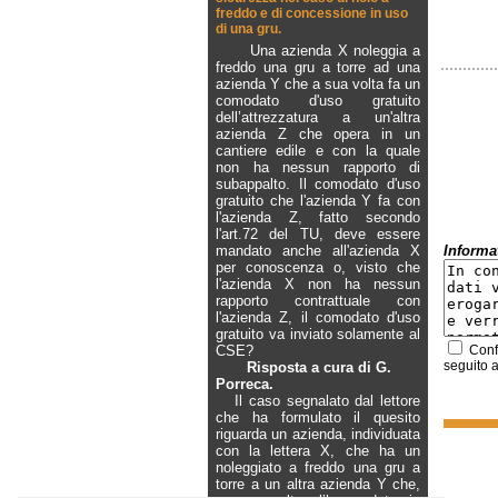
freddo e di concessione in uso
di una gru.
Una azienda X noleggia a
freddo una gru a torre ad una
azienda Y che a sua volta fa un
comodato d'uso gratuito
dell’attrezzatura a un'altra
azienda Z che opera in un
cantiere edile e con la quale
non ha nessun rapporto di
subappalto. Il comodato d'uso
gratuito che l'azienda Y fa con
l'azienda Z, fatto secondo
l'art.72 del TU, deve essere
mandato anche all'azienda X
Informat
per conoscenza o, visto che
l'azienda X non ha nessun
rapporto contrattuale con
l'azienda Z, il comodato d'uso
gratuito va inviato solamente al
CSE?
Confe
seguito a
Risposta a cura di G.
Porreca.
Il caso segnalato dal lettore
che ha formulato il quesito
riguarda un azienda, individuata
con la lettera X, che ha un
noleggiato a freddo una gru a
torre a un altra azienda Y che,