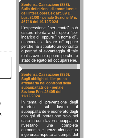
Sentenza Cassazione (838):
Sulla definizione di committente
dell’intera opera ex art. 89 D.
Lgs. 81/08 - penale Sezione IV n.
46718 del 19/12/2024
L'espressione "per conto" può
essere riferita a chi opera "per
incarico di, oppure "in nome di",
o ancora "a favore di" oppure
perché ha stipulato un contratto
o perché si avvantaggia di tale
realizzazione oppure perché è
stato delegato ad occuparsene.
Sentenza Cassazione (836):
Sugli obblighi dell’impresa
affidataria nei confronti della
subappaltatrice - penale
Sezione IV n. 45405 del
11/12/2024
In tema di prevenzione degli
€
infortuni sul lavoro il
subappaltante è esonerato dagli
€
obblighi di protezione solo nel
caso in cui i lavori subappaltati
rivestano una completa
autonomia e senza alcuna sua
ingerenza rispetto ai compiti del