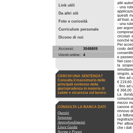
altri auto
Link utili
- una rubr
applicazi
Da altri siti
quesiti r
all’Inail,
Foto e curiosità
- una rub
per argome
Curriculum personale
comprese l
circolari
Dicono di noi
nonché le 
Per acced
Accessi:
3048809
costo del
consentit
Utenti online:
4
e passwor
Nel caso i
la sospe
simultane
singolo, 
CERCHI UNA SENTENZA?
- fino ad
Consulta il massimario delle
€ 219,60;
principali sentenze della
- fino ad
giurisprudenza in materia di
€ 366,00.
salute e sicurezza sul lavoro.
La durat
comunicaz
mezzo mai
CONSULTA LA BANCA DATI
canone di
rinnovo 
Quesiti
La fattur
Sentenze
registraz
Approfondimenti
Per attiv
Linee Guida
che i dati
Norme e Prassi