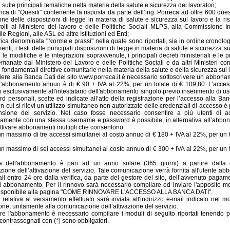
ri sulle principali tematiche nella materia della salute e sicurezza dei lavoratori;
ica di "Quesiti" contenente la risposta da parte dell’ing. Porreca ad oltre 600 quesi
one delle disposizioni di legge in materia di salute e sicurezza sul lavoro e la ri
ivolti al Ministero del lavoro e delle Politiche Sociali MLPS, alla Commissione Int
 alle Regioni, alle ASL ed altre Istituzioni ed Enti;
rica denominata "Norme e prassi" nella quale sono riportati, sia in ordine cronolo
nti, i testi delle principali disposizioni di legge in materia di salute e sicurezza su
e modifiche e le integrazioni sopravvenute, i principali decreti ministeriali e le pr
 emanate dal Ministero del Lavoro e delle Politiche Sociali e da altri Ministeri co
fondamentali direttive comunitarie nella materia della salute e della sicurezza sul 
ere alla Banca Dati del sito www.porreca.it è necessario sottoscrivere un abbonam
l'abbonamento annuo è di € 90 + IVA al 22%, per un totale di € 109,80. L'acce
o esclusivamente all'intestatario dell'abbonamento singolo previo inserimento di 
d personali, scelte ed indicate all’atto della registrazione per l’accesso alla Ban
n cui si rilevi un utilizzo simultaneo non autorizzato delle credenziali di accesso è 
nsione del servizio. Nel caso fosse necessario consentire a più utenti di a
amente con una stessa username e password è possibile, in alternativa all’abb
attivare abbonamenti multipli che consentono:
 un massimo di tre accessi simultanei al costo annuo di € 180 + IVA al 22%, per un t
 un massimo di sei accessi simultanei al costo annuo di € 300 + IVA al 22%, per un t
a dell'abbonamento è pari ad un anno solare (365 giorni) a partire dalla 
ione dell’attivazione del servizio. Tale comunicazione verrà fornita all'utente ab
l entro 24 ore dalla verifica, da parte del gestore del sito, dell’avvenuto pagam
 abbonamento. Per il rinnovo sarà necessario compilare ed inviare l'apposito m
disponibile alla pagina "COME RINNOVARE L'ACCESSO ALLA BANCA DATI".
a relativa al versamento effettuato sarà inviata all'indirizzo e-mail indicato nel m
ione, unitamente alla comunicazione dell’attivazione del servizio.
are l'abbonamento è necessario compilare i moduli di seguito riportati tenendo 
 contrassegnati con (*) sono obbligatori.