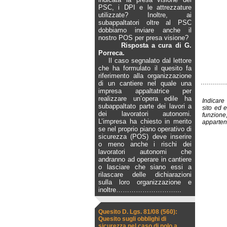
PSC, i DPI e le attrezzature
utilizzate? Inoltre, ai
subappaltatori oltre al PSC
dobbiamo inviare anche il
nostro POS per presa visione?
Risposta a cura di G.
Porreca.
Il caso segnalato dal lettore
che ha formulato il quesito fa
riferimento alla organizzazione
di un cantiere nel quale una
impresa appaltatrice per
realizzare un’opera edile ha
Indicare
subappaltato parte dei lavori a
sito ed e
dei lavoratori autonomi.
funzion
L’impresa ha chiesto in merito
apparten
se nel proprio piano operativo di
sicurezza (POS) deve inserire
o meno anche i rischi dei
lavoratori autonomi che
andranno ad operare in cantiere
o lasciare che siano essi a
rilascare delle dichiarazioni
sulla loro organizzazione e
inoltre
………………………...
Quesito D. Lgs. 81/08 (560):
Quesito sugli obblighi di
sicurezza nel caso di nolo a