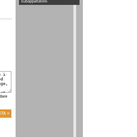
subappaltatore.
 dare
STA >