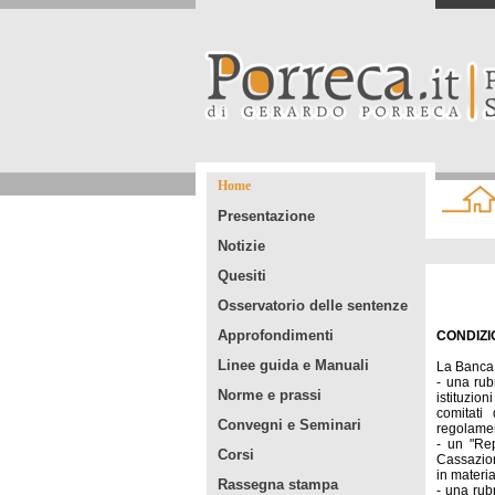
Home
Presentazione
Notizie
Quesiti
Osservatorio delle sentenze
Approfondimenti
CONDIZI
Linee guida e Manuali
La Banca 
- una rub
Norme e prassi
istituzio
comitati
Convegni e Seminari
regolament
- un "Re
Corsi
Cassazion
in materia
Rassegna stampa
- una rub