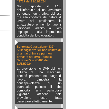
43717 del 29/11/2024
Non risponde il CSE
dell’infortunio di un lavoratore
se legato non a difetti del psc
ma alla condotta del datore di
lavoro nel predisporre le
attrezzature e nel formare il
personale adibito al loro
impiego o alla imprudente
condotta dei loro operatori.
Sentenza Cassazione (837):
Sulla vigilanza sul non utilizzo di
una macchina se pur non
previsto nel DVR - penale
Sezione IV n. 45400 del
11/12/2024
La previsione nel DVR del non
utilizzo di una macchina,
benché presente nel luogo di
lavoro, dimostra la
consapevolezza di un
eventuale pericolo il che
comporta una particolare
vigilanza affinché tale
previsione fosse fatta
osservare effettivamente.